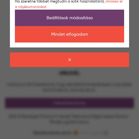
Ha szeretne többet megtudni a sütik használatáról,
olvassa el
a tájékoztatónkat.
Beállítások módosítása
Mindet elfogadom
HÍRLEVÉL
Iratkozzon fel hírlevelünkre, hogy első kézből értesülhessen a kerületet
érintő hírekről, információkról.
Hírlevél feliratkozás
2024 © Budapest Főváros VI. kerület Terézváros Polgármesteri Hivatal -
Minden jog fenntartva.
Akadálymentes verzió
Oldal tetejére