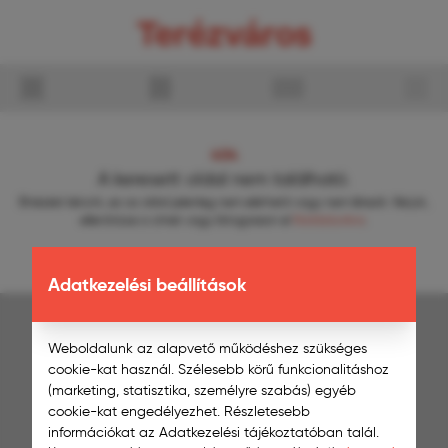
404
A keresett oldal nem található.
Elnézést kérünk, ez az oldal jelenleg nem elérhető vagy nem létezik.
Kérjük,
ellenőrizze a címet vagy látogasson el
főoldalunkra
.
Adatkezelési beállítások
ÖNKORMÁNYZAT
Weboldalunk az alapvető működéshez szükséges
1067 Budapest, Eötvös u. 3.
1395 Budapest 62., Pf. 409.
cookie-kat használ. Szélesebb körű funkcionalitáshoz
+36 1 342 0905
(marketing, statisztika, személyre szabás) egyéb
onkormanyzat@terezvaros.hu
cookie-kat engedélyezhet. Részletesebb
információkat az Adatkezelési tájékoztatóban talál.