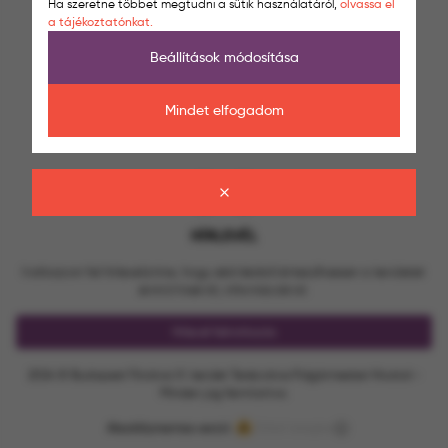
Ha szeretne többet megtudni a sütik használatáról,
olvassa el
a tájékoztatónkat.
Beállítások módosítása
Mindet elfogadom
HÍRLEVÉL
Iratkozzon fel hírlevelünkre, hogy első kézből értesülhessen a kerületet
érintő hírekről, információkról.
Hírlevél feliratkozás
2024 © Budapest Főváros VI. kerület Terézváros Polgármesteri Hivatal -
Minden jog fenntartva.
Akadálymentes verzió
Oldal tetejére