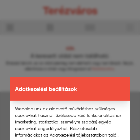
404
A keresett oldal nem található.
Elnézést kérünk, ez az oldal jelenleg nem elérhető vagy nem létezik.
Kérjük,
ellenőrizze a címet vagy látogasson el
főoldalunkra
.
Adatkezelési beállítások
ÖNKORMÁNYZAT
Weboldalunk az alapvető működéshez szükséges
1067 Budapest, Eötvös u. 3.
1395 Budapest 62., Pf. 409.
cookie-kat használ. Szélesebb körű funkcionalitáshoz
+36 1 342 0905
(marketing, statisztika, személyre szabás) egyéb
onkormanyzat@terezvaros.hu
cookie-kat engedélyezhet. Részletesebb
információkat az Adatkezelési tájékoztatóban talál.