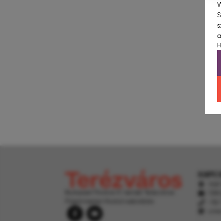
W
S
s
a
H
KAPC
1067
Budapest Főváros VI. kerület Terézvárosi
1395
Polgármesteri Hivatal weboldala
+36 
onk