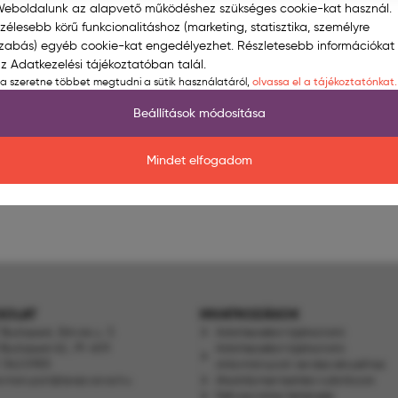
eboldalunk az alapvető működéshez szükséges cookie-kat használ.
zélesebb körű funkcionalitáshoz (marketing, statisztika, személyre
A keresett oldal nem található.
zabás) egyéb cookie-kat engedélyezhet. Részletesebb információkat
z Adatkezelési tájékoztatóban talál.
Elnézést kérünk, ez az oldal jelenleg nem elérhető vagy nem létezik.
a szeretne többet megtudni a sütik használatáról,
olvassa el a tájékoztatónkat.
főoldalunkra
Kérjük, ellenőrizze a címet vagy látogasson el
.
Beállítások módosítása
Mindet elfogadom
SOLAT
HIVATKOZÁSOK
 Budapest, Eötvös u. 3.
Adatkezelési tájékoztató
 Budapest 62., Pf. 409.
Adatkezelési tájékoztató
1 342 0905
önkormányzati rendezvényekhez
ormanyzat@terezvaros.hu
Akadálymentesítési nyilatkozat
Felhasználási feltételek