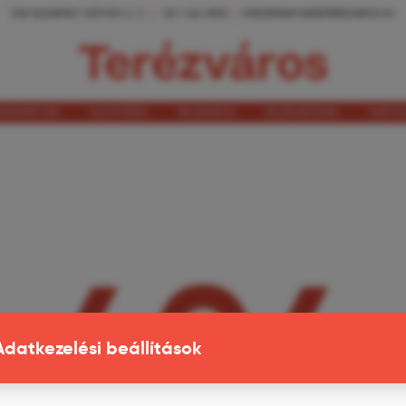
1067 BUDAPEST, EÖTVÖS U. 3.
+36 1 342 0905
ONKORMANYZAT@TEREZVAROS.HU
KORMÁNYZAT
ÜGYINTÉZÉS
PÁLYÁZATOK
ÁTLÁTHATÓSÁG
KAPCS
404
Adatkezelési beállítások