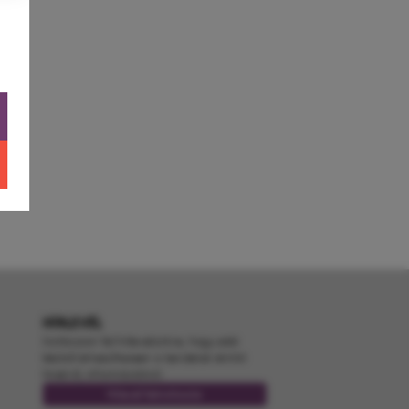
HÍRLEVÉL
Iratkozzon fel hírlevelünkre, hogy első
kézből értesülhessen a kerületet érintő
hírekről, információkról.
Hírlevél feliratkozás