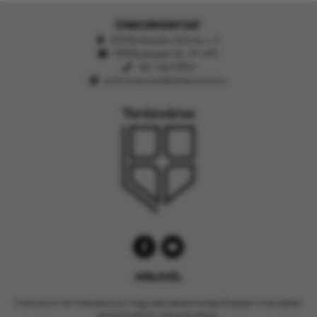
ÖNKORMÁNYZAT
1067 Budapest, Eötvös u. 3.
1395 Budapest 62., Pf. 409.
+36 1 342 0905
onkormanyzat@terezvaros.hu
HÍRLEVÉL
Iratkozzon fel hírlevelünkre, hogy első kézből értesülhessen a kerületet
érintő hírekről, információkról.