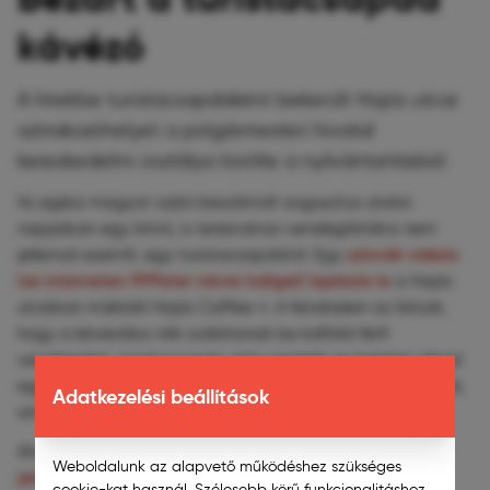
kávézó
A hírekbe turistacsapdaként bekerült Hajós utcai
szórakozóhelyet a polgármesteri hivatal
kereskedelmi osztálya törölte a nyilvántartásból.
Az egész magyar sajtó beszámolt augusztus utolsó
napjaiban egy kirívó, a terézvárosi vendéglátókra nem
szlovák videós
jellemző esetről, egy turistacsapdáról. Egy
(az interneten PPPeter névre hallgat) leplezte le
a Hajós
utcában működő Hajós Caffee-t. A felvételein az látszik,
hogy a kávézóba nők csábítanak be külföldi férfi
vendégeket, majd egymás után rendelik az italokat. Végül
egy irreálisan magas összeget kell kifizetniük a turistáknak,
Adatkezelési beállítások
amit ráadásul csak készpénzben tehettek meg.
Soproni Tamás polgármester
Ahogy a hírek megjelentek,
Weboldalunk az alapvető működéshez szükséges
jelezte
, egy ilyen hely egész Terézváros hírét rombolja,
cookie-kat használ. Szélesebb körű funkcionalitáshoz